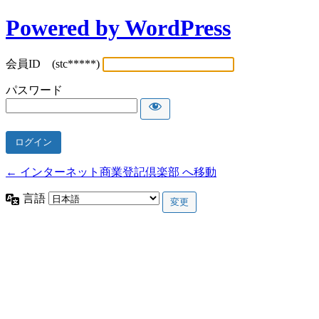
Powered by WordPress
会員ID (stc*****)
パスワード
← インターネット商業登記倶楽部 へ移動
言語