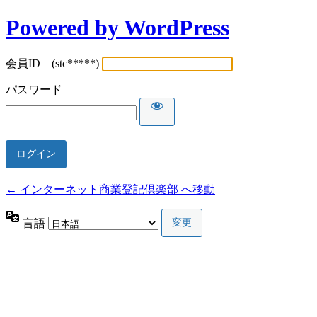
Powered by WordPress
会員ID (stc*****)
パスワード
← インターネット商業登記倶楽部 へ移動
言語