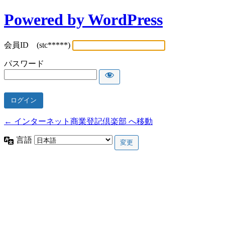
Powered by WordPress
会員ID (stc*****)
パスワード
← インターネット商業登記倶楽部 へ移動
言語