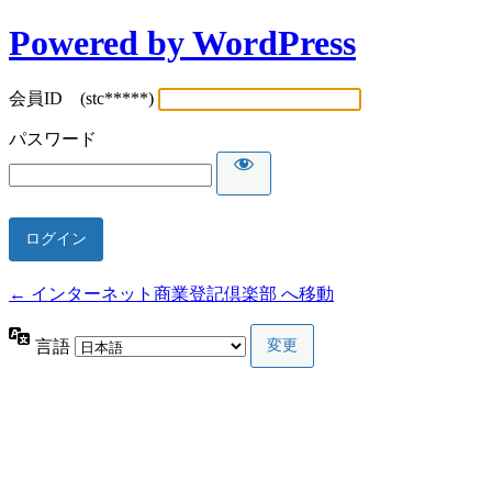
Powered by WordPress
会員ID (stc*****)
パスワード
← インターネット商業登記倶楽部 へ移動
言語