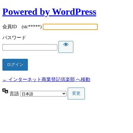
Powered by WordPress
会員ID (stc*****)
パスワード
← インターネット商業登記倶楽部 へ移動
言語