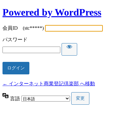
Powered by WordPress
会員ID (stc*****)
パスワード
← インターネット商業登記倶楽部 へ移動
言語