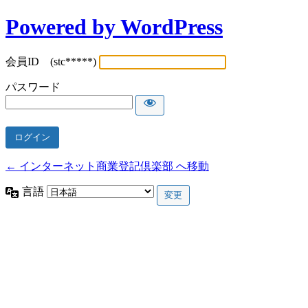
Powered by WordPress
会員ID (stc*****)
パスワード
← インターネット商業登記倶楽部 へ移動
言語