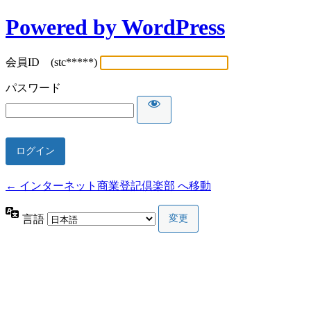
Powered by WordPress
会員ID (stc*****)
パスワード
← インターネット商業登記倶楽部 へ移動
言語