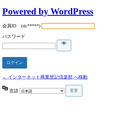
Powered by WordPress
会員ID (stc*****)
パスワード
← インターネット商業登記倶楽部 へ移動
言語