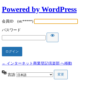
Powered by WordPress
会員ID (stc*****)
パスワード
← インターネット商業登記倶楽部 へ移動
言語