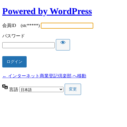
Powered by WordPress
会員ID (stc*****)
パスワード
← インターネット商業登記倶楽部 へ移動
言語