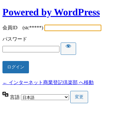
Powered by WordPress
会員ID (stc*****)
パスワード
← インターネット商業登記倶楽部 へ移動
言語