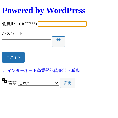
Powered by WordPress
会員ID (stc*****)
パスワード
← インターネット商業登記倶楽部 へ移動
言語