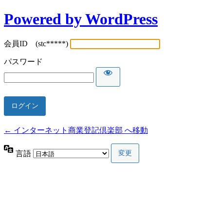
Powered by WordPress
会員ID (stc*****)
パスワード
← インターネット商業登記倶楽部 へ移動
言語