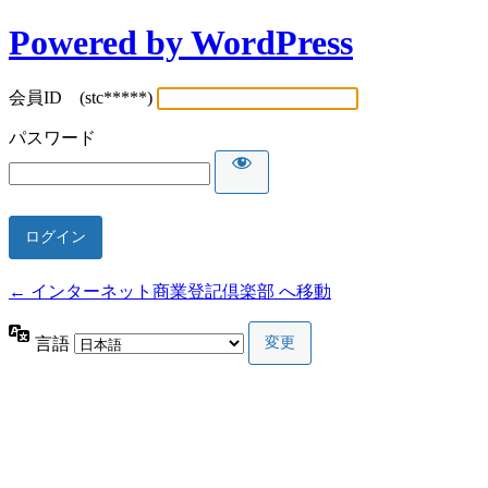
Powered by WordPress
会員ID (stc*****)
パスワード
← インターネット商業登記倶楽部 へ移動
言語