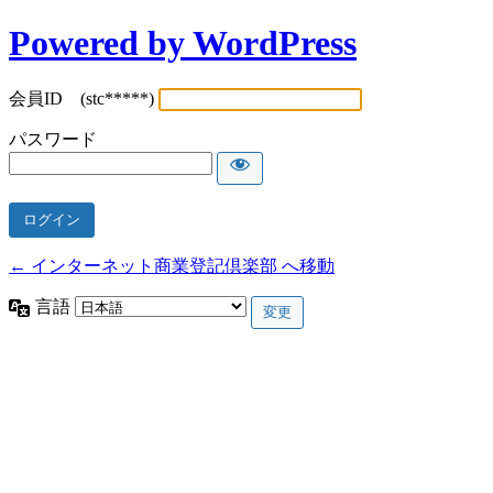
Powered by WordPress
会員ID (stc*****)
パスワード
← インターネット商業登記倶楽部 へ移動
言語