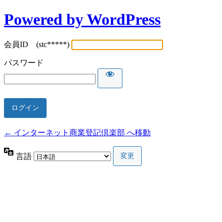
Powered by WordPress
会員ID (stc*****)
パスワード
← インターネット商業登記倶楽部 へ移動
言語