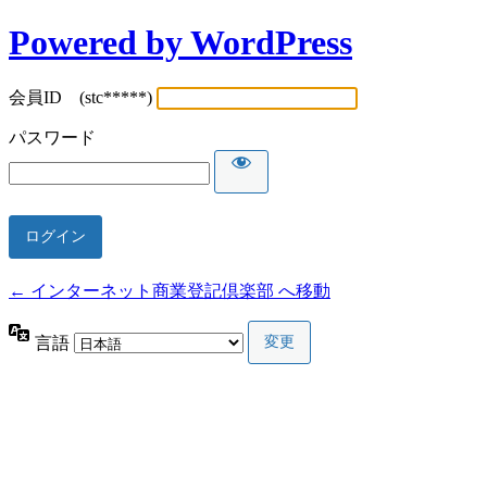
Powered by WordPress
会員ID (stc*****)
パスワード
← インターネット商業登記倶楽部 へ移動
言語