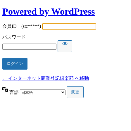
Powered by WordPress
会員ID (stc*****)
パスワード
← インターネット商業登記倶楽部 へ移動
言語