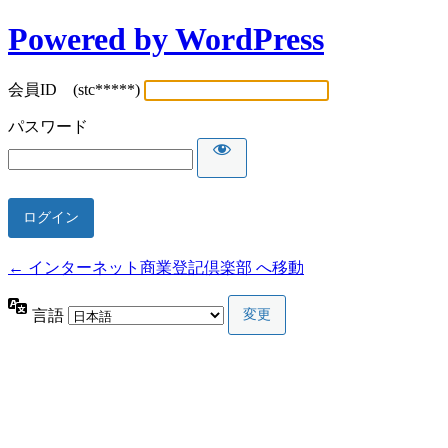
Powered by WordPress
会員ID (stc*****)
パスワード
← インターネット商業登記倶楽部 へ移動
言語