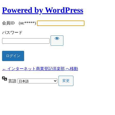
Powered by WordPress
会員ID (stc*****)
パスワード
← インターネット商業登記倶楽部 へ移動
言語