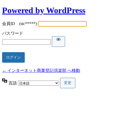
Powered by WordPress
会員ID (stc*****)
パスワード
← インターネット商業登記倶楽部 へ移動
言語