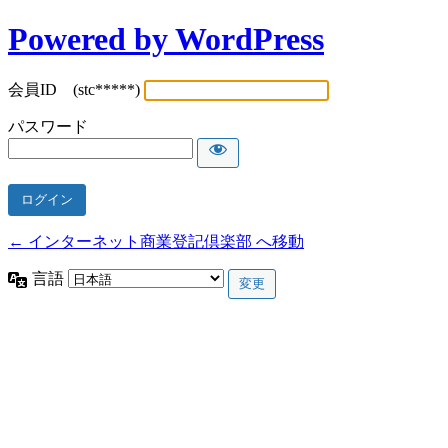
Powered by WordPress
会員ID (stc*****)
パスワード
← インターネット商業登記倶楽部 へ移動
言語