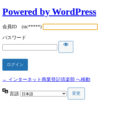
Powered by WordPress
会員ID (stc*****)
パスワード
← インターネット商業登記倶楽部 へ移動
言語