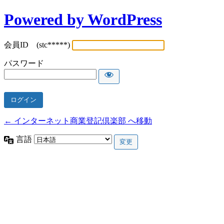
Powered by WordPress
会員ID (stc*****)
パスワード
← インターネット商業登記倶楽部 へ移動
言語