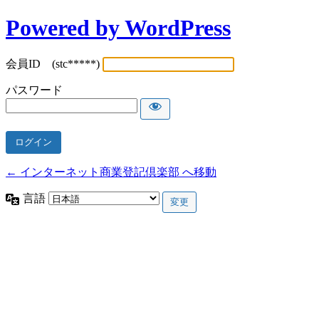
Powered by WordPress
会員ID (stc*****)
パスワード
← インターネット商業登記倶楽部 へ移動
言語