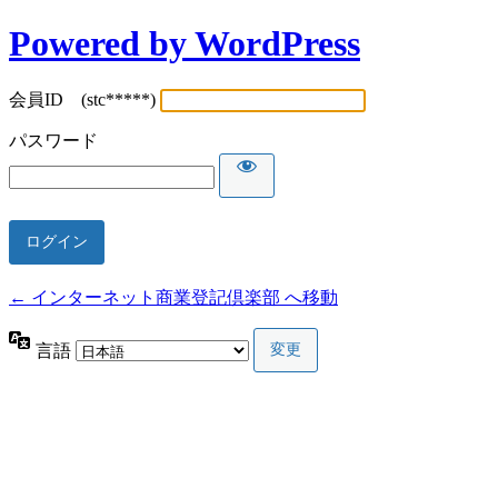
Powered by WordPress
会員ID (stc*****)
パスワード
← インターネット商業登記倶楽部 へ移動
言語