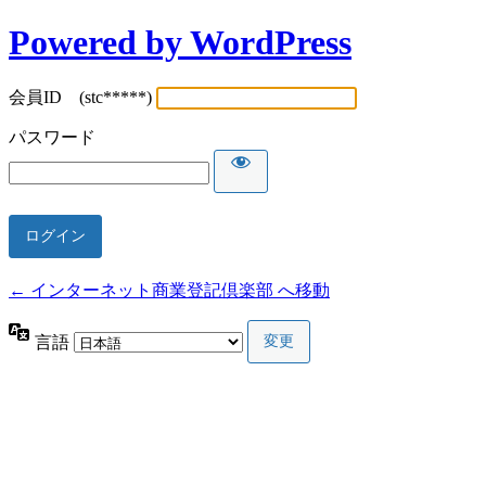
Powered by WordPress
会員ID (stc*****)
パスワード
← インターネット商業登記倶楽部 へ移動
言語