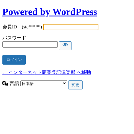
Powered by WordPress
会員ID (stc*****)
パスワード
← インターネット商業登記倶楽部 へ移動
言語