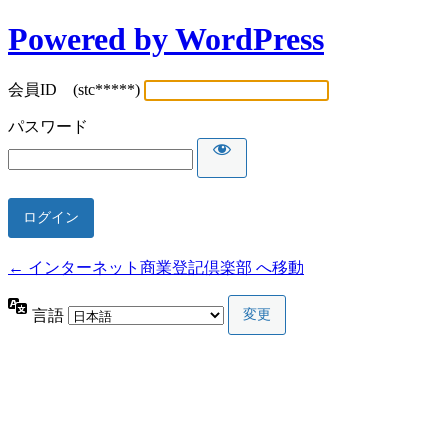
Powered by WordPress
会員ID (stc*****)
パスワード
← インターネット商業登記倶楽部 へ移動
言語