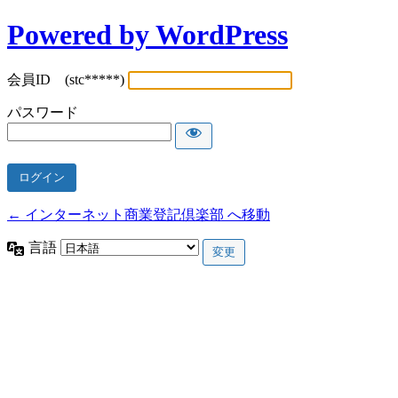
Powered by WordPress
会員ID (stc*****)
パスワード
← インターネット商業登記倶楽部 へ移動
言語