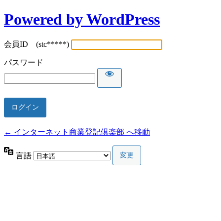
Powered by WordPress
会員ID (stc*****)
パスワード
← インターネット商業登記倶楽部 へ移動
言語