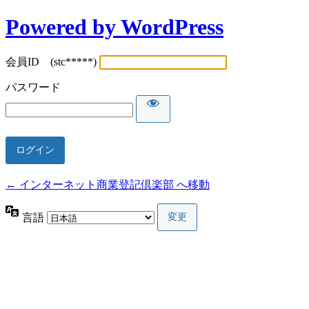
Powered by WordPress
会員ID (stc*****)
パスワード
← インターネット商業登記倶楽部 へ移動
言語