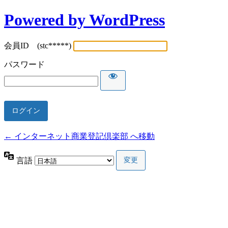
Powered by WordPress
会員ID (stc*****)
パスワード
← インターネット商業登記倶楽部 へ移動
言語