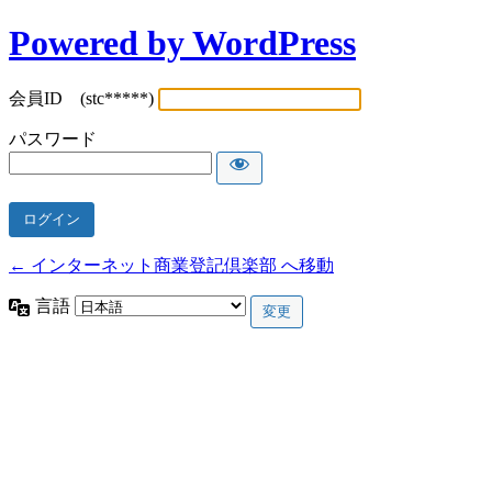
Powered by WordPress
会員ID (stc*****)
パスワード
← インターネット商業登記倶楽部 へ移動
言語