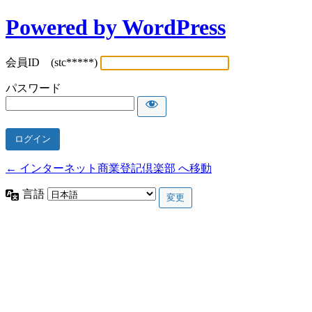
Powered by WordPress
会員ID (stc*****)
パスワード
← インターネット商業登記倶楽部 へ移動
言語