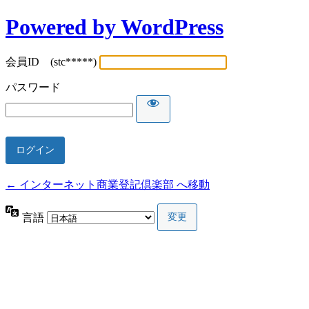
Powered by WordPress
会員ID (stc*****)
パスワード
← インターネット商業登記倶楽部 へ移動
言語