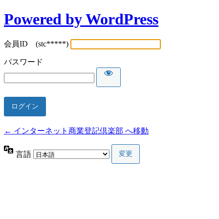
Powered by WordPress
会員ID (stc*****)
パスワード
← インターネット商業登記倶楽部 へ移動
言語