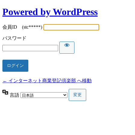
Powered by WordPress
会員ID (stc*****)
パスワード
← インターネット商業登記倶楽部 へ移動
言語