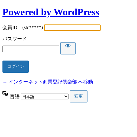
Powered by WordPress
会員ID (stc*****)
パスワード
← インターネット商業登記倶楽部 へ移動
言語