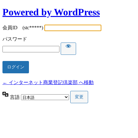
Powered by WordPress
会員ID (stc*****)
パスワード
← インターネット商業登記倶楽部 へ移動
言語