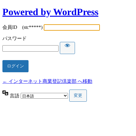
Powered by WordPress
会員ID (stc*****)
パスワード
← インターネット商業登記倶楽部 へ移動
言語