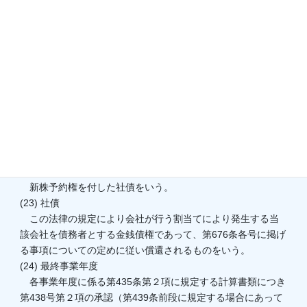
式を取得することができる旨の定めを設けている場合におけ
る当該株式をいう。
(20) 単元株式数
株式会社がその発行する株式について、一定の数の株式を
もって株主が株主総会又は種類株主総会において一個の議決
権を行使することができる一単元の株式とする旨の定めを設
けている場合における当該一定の数をいう。
(21) 新株予約権
株式会社に対して行使することにより当該株式会社の株式
の交付を受けることができる権利をいう。
(22) 新株予約権付社債
新株予約権を付した社債をいう。
(23) 社債
この法律の規定により会社が行う割当てにより発生する当
該会社を債務者とする金銭債権であって、第676条各号に掲げ
る事項についての定めに従い償還されるものをいう。
(24) 最終事業年度
各事業年度に係る第435条第２項に規定する計算書類につき
第438号第２項の承認（第439条前段に規定する場合にあって