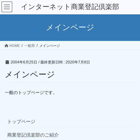
コ
ナ
インターネット商業登記倶楽部
ン
ビ
テ
ゲ
ン
ー
メインページ
ツ
シ
へ
ョ
ス
ン
HOME
一般用
メインページ
キ
に
ッ
移
プ
動
2004年6月25日
/ 最終更新日時 :
2020年7月8日
メインページ
一般のトップページです。
トップページ
商業登記倶楽部のご紹介