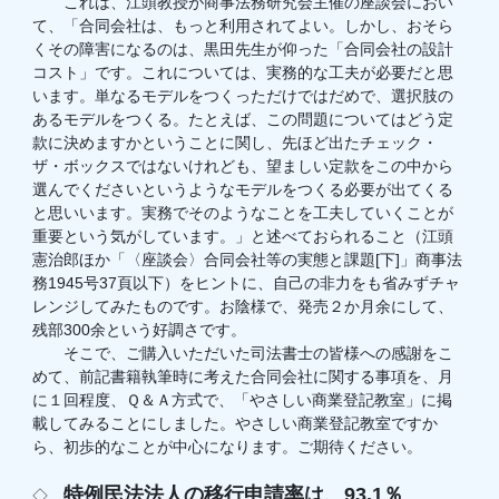
これは、江頭教授が商事法務研究会主催の座談会におい
て、「合同会社は、もっと利用されてよい。しかし、おそら
くその障害になるのは、黒田先生が仰った「合同会社の設計
コスト」です。これについては、実務的な工夫が必要だと思
います。単なるモデルをつくっただけではだめで、選択肢の
あるモデルをつくる。たとえば、この問題についてはどう定
款に決めますかということに関し、先ほど出たチェック・
ザ・ボックスではないけれども、望ましい定款をこの中から
選んでくださいというようなモデルをつくる必要が出てくる
と思いいます。実務でそのようなことを工夫していくことが
重要という気がしています。」と述べておられること（江頭
憲治郎ほか「〈座談会〉合同会社等の実態と課題[下]」商事法
務1945号37頁以下）をヒントに、自己の非力をも省みずチャ
レンジしてみたものです。お陰様で、発売２か月余にして、
残部300余という好調さです。
そこで、ご購入いただいた司法書士の皆様への感謝をこ
めて、前記書籍執筆時に考えた合同会社に関する事項を、月
に１回程度、Ｑ＆Ａ方式で、「やさしい商業登記教室」に掲
載してみることにしました。やさしい商業登記教室ですか
ら、初歩的なことが中心になります。ご期待ください。
特例民法法人の移行申請率は、93.1％
◇