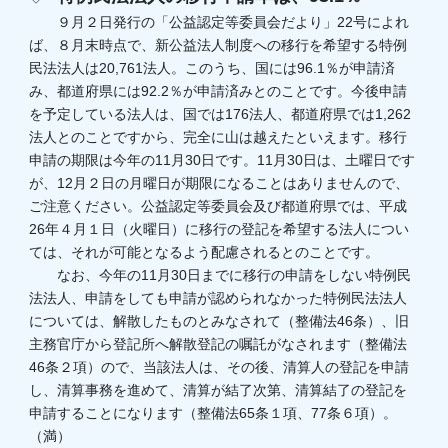
９月２日発行の「公益認定等委員会だより」22号によれ
ば、８月末時点で、新公益法人制度への移行を希望する特例
民法法人は20,761法人。このうち、国には96.1％が申請済
み、都道府県には92.2％が申請済みとのことです。今後申請
を予定している法人は、国では176法人、都道府県では1,262
法人とのことですから、完全に山は越えたといえます。移行
申請の期限は今年の11月30日です。11月30日は、土曜日です
が、12月２日の月曜日が期限になることはありませんので、
ご注意ください。公益認定等委員会及び都道府県では、平成
26年４月１日（火曜日）に移行の登記を希望する法人につい
ては、それが可能となるよう配慮されるとのことです。
なお、今年の11月30日までに移行の申請をしない特例民
法法人、申請をしても申請が認められなかった特例民法法人
については、解散したものとみなされて（整備法46条）、旧
主務官庁から登記所へ解散登記の嘱託がなされます（整備法
46条２項）ので、当該法人は、その後、清算人の登記を申請
し、清算事務を進めて、清算が結了次第、清算結了の登記を
申請することになります（整備法65条１項、77条６項）。
（満）