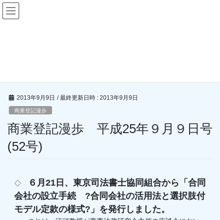
コ
ナ
インターネット商業登記倶楽部
ン
ビ
テ
ゲ
ン
ー
商業登記漫歩
ツ
シ
へ
ョ
ス
ン
HOME
一般用
商業登記漫歩
商業登記漫歩 平成25年９月９日号(52号)
キ
に
ッ
移
プ
動
2013年9月9日
/ 最終更新日時 :
2013年9月9日
商業登記漫歩
商業登記漫歩 平成25年９月９日号
(52号)
６月21日、東京司法書士協同組合から「合同
◇
会社の設立手続 ?合同会社の活用法と選択肢付
モデル定款の様式?」を発行しました。