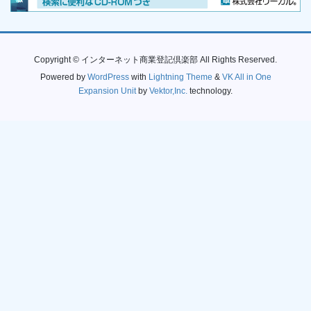
Copyright © インターネット商業登記倶楽部 All Rights Reserved.
Powered by
WordPress
with
Lightning Theme
&
VK All in One
Expansion Unit
by
Vektor,Inc.
technology.