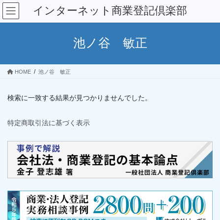
コ
ナ
インターネット商業登記倶楽部
ン
ビ
テ
ゲ
ン
ー
池ノ谷 敏正
ツ
シ
へ
ョ
ス
ン
HOME
池ノ谷 敏正
キ
に
ッ
移
プ
動
検索に一致する結果が見つかりませんでした。
特定商取引法に基づく表示