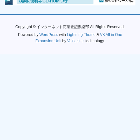
Copyright © インターネット商業登記倶楽部 All Rights Reserved.
Powered by
WordPress
with
Lightning Theme
&
VK All in One
Expansion Unit
by
Vektor,Inc.
technology.