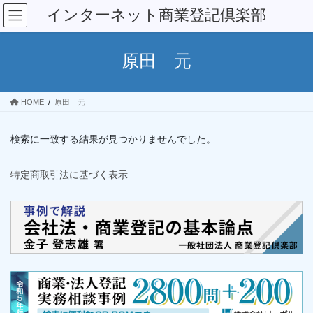
コ
ナ
インターネット商業登記倶楽部
ン
ビ
テ
ゲ
ン
ー
原田 元
ツ
シ
へ
ョ
ス
ン
HOME
原田 元
キ
に
ッ
移
プ
動
検索に一致する結果が見つかりませんでした。
特定商取引法に基づく表示