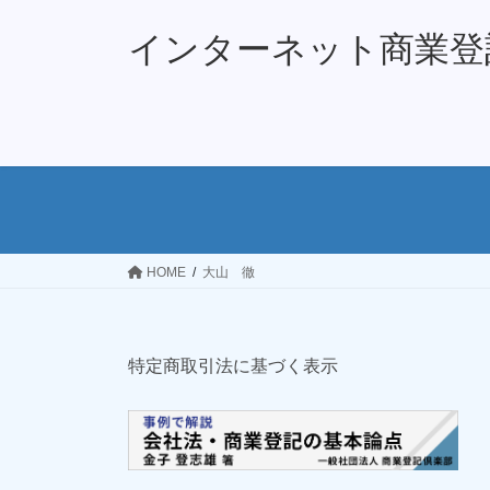
コ
ナ
ン
ビ
インターネット商業登
テ
ゲ
ン
ー
ツ
シ
へ
ョ
ス
ン
キ
に
ッ
移
プ
動
HOME
大山 徹
特定商取引法に基づく表示