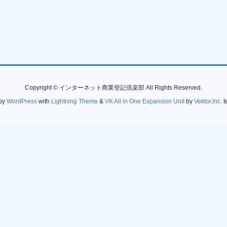
Copyright © インターネット商業登記倶楽部 All Rights Reserved.
by
WordPress
with
Lightning Theme
&
VK All in One Expansion Unit
by
Vektor,Inc.
t