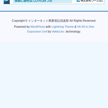
Copyright © インターネット商業登記倶楽部 All Rights Reserved.
Powered by
WordPress
with
Lightning Theme
&
VK All in One
Expansion Unit
by
Vektor,Inc.
technology.