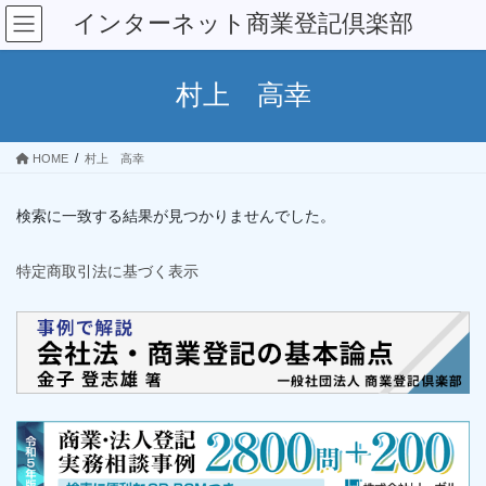
コ
ナ
インターネット商業登記倶楽部
ン
ビ
テ
ゲ
ン
ー
村上 高幸
ツ
シ
へ
ョ
ス
ン
HOME
村上 高幸
キ
に
ッ
移
プ
動
検索に一致する結果が見つかりませんでした。
特定商取引法に基づく表示