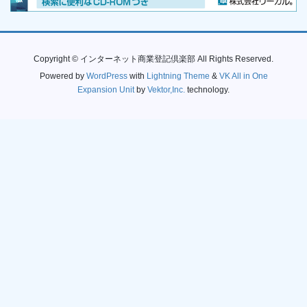
Copyright © インターネット商業登記倶楽部 All Rights Reserved.
Powered by
WordPress
with
Lightning Theme
&
VK All in One
Expansion Unit
by
Vektor,Inc.
technology.