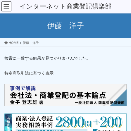
コ
ナ
インターネット商業登記倶楽部
ン
ビ
テ
ゲ
ン
ー
伊藤 洋子
ツ
シ
へ
ョ
ス
ン
HOME
伊藤 洋子
キ
に
ッ
移
プ
動
検索に一致する結果が見つかりませんでした。
特定商取引法に基づく表示